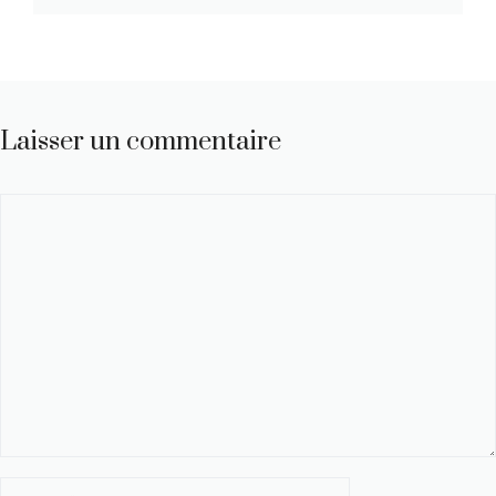
Laisser un commentaire
Commentaire
Nom