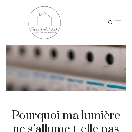
Aller
au
contenu
M
Pourquoi ma lumière
ne s’allume-t-elle pas