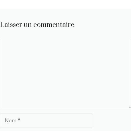
Laisser un commentaire
Commentaire
Nom