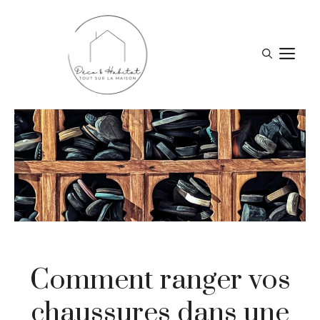
Aller
au
contenu
M
Comment ranger vos
chaussures dans une